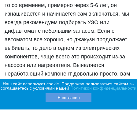
то со временем, примерно через 5-6 лет, он
изнашивается и начинается сам включаться, мы
всегда рекомендуем подбирать УЗО или
дифавтомат с небольшим запасом. Если с
автоматом все хорошо, но джакузи продолжает
выбивать, то дело в одном из электрических
компонентов, чаще всего это происходит из-за
насосов или нагревателя. Выявляется
неработающий компонент довольно просто, вам
необходимо отключить от блока управления
Наш сайт использует cookie. Продолжая пользоваться сайтом вы
соглашаетесь с условиями нашей
Политикой конфиденциальности
джакузи все потребители электроэнергии,
Я согласен
включить питание спа бассейна и постепенно
начать подключать насосы, нагреватель, пульт и
тд. На подсоединении какого компонента выбьет
автомат, означает что он не исправен и его
следует заменить.