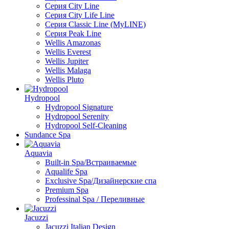
Серия City Line
Серия City Life Line
Серия Classic Line (MyLINE)
Серия Peak Line
Wellis Amazonas
Wellis Everest
Wellis Jupiter
Wellis Malaga
Wellis Pluto
Hydropool
Hydropool Signature
Hydropool Serenity
Hydropool Self-Сleaning
Sundance Spa
Aquavia
Built-in Spa/Встраиваемые
Aqualife Spa
Exclusive Spa/Дизайнерские спа
Premium Spa
Professinal Spa / Переливные
Jacuzzi
Jacuzzi Italian Design