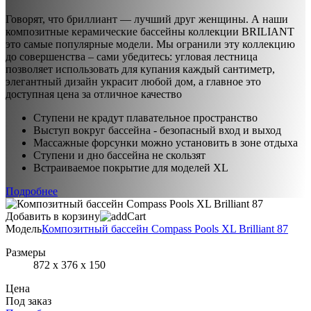
Говорят, что бриллиант — лучший друг женщины. А наши
композитные керамические бассейны коллекции BRILIANT
это самые популярные модели. Мы огранили эту коллекцию
до совершенства – сами убедитесь: угловая лестница
позволяет использовать для купания каждый сантиметр,
элегантный дизайн украсит любой дом, а главное это
доступная цена за отличное качество
Ступени не крадут плавательное пространство
Выступ вокруг бассейна - безопасный вход и выход
Массажные форсунки можно установить в зоне отдыха
Ступени и дно бассейна не скользят
Встраиваемое покрытие для моделей XL
Подробнее
Добавить в корзину
Модель
Композитный бассейн Compass Pools XL Brilliant 87
Размеры
872 х 376 х 150
Цена
Под заказ