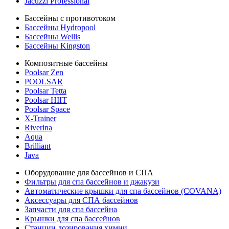
Jacuzzi Professional
Бассейны с противотоком
Бассейны Hydropool
Бассейны Wellis
Бассейны Kingston
Композитные бассейны
Poolsar Zen
POOLSAR
Poolsar Tetta
Poolsar HIIT
Poolsar Space
X-Trainer
Riverina
Aqua
Brilliant
Java
Оборудование для бассейнов и СПА
Фильтры для спа бассейнов и джакузи
Автоматические крышки для спа бассейнов (COVANA)
Аксессуары для СПА бассейнов
Запчасти для спа бассейна
Крышки для спа бассейнов
Станции дозирования химии