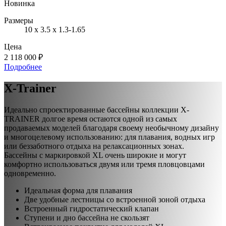
Новинка
Размеры
10 х 3.5 х 1.3-1.65
Цена
2 118 000 ₽
Подробнее
X-Trainer
Идеально спроектированные бассейны коллекции Х-
TRAINER долгое время остаются одной из самых
продаваемых моделей благодаря своему необычному дизайну
и многоцелевому использованию: для плавания, водных игр
или беззаботного отдыха на релаксационных зонах.
Бассейны с маркировкой XL очень широкие и могут
комфортно использоваться двумя или тремя пловцовцами
одновременно.
Идеальная форма для плавания
Две удобные лестницы со встроенной зоной отдыха
Встроенный гидростатический клапан
Ступени и дно бассейна не скользят