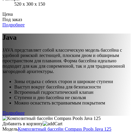
520 х 300 х 150
Цена
Под заказ
Подробнее
Java
JAVA представляет собой классическую модель бассейна с
удобной римской лестницей, плоским дном и обширным
пространством для плавания. Форма бассейна идеально
подходит для как для современной, так и для традиционной
загородной архитектуры.
Зоны отдыха с обеих сторон и широкие ступени
Выступ вокруг бассейна для безопасности
Встроенный гидростатический клапан
Ступени и дно бассейна не скользя
Можно оснастить встраиваемым покрытием
Подробнее
Добавить в корзину
Модель
Композитный бассейн Compass Pools Java 125