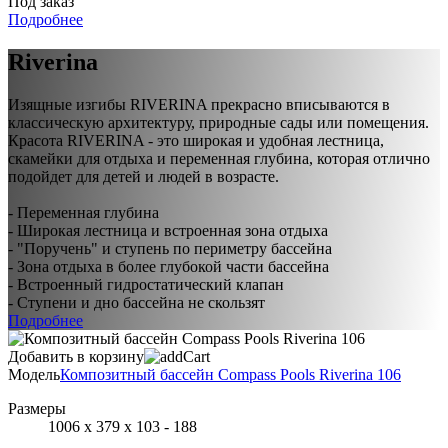
Под заказ
Подробнее
Riverina
Изящные изгибы RIVERINA прекрасно вписываются в
классическую архитектуру, природные сады или помещения.
Красота RIVERINA - это широкая и удобная лестница,
скамейки для отдыха и переменная глубина, которая отлично
подойдет для детей и людей в возрасте.
- Переменная глубина
- Широкая лестница и встроенная зона отдыха
- "Поручень" и ступень по периметру бассейна
- Зона отдыха в более глубокой части бассейна
- Встроенный гидростатический клапан
- Ступени и дно бассейна не скользят
Подробнее
Добавить в корзину
Модель
Композитный бассейн Compass Pools Riverina 106
Размеры
1006 х 379 х 103 - 188