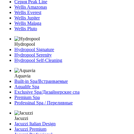
Серия Peak Line
Wellis Amazonas
Wellis Everest
Wellis Jupiter
Wellis Malaga
Wellis Pluto
Hydropool
Hydropool Signature
Hydropool Serenity
Hydropool Self-Сleaning
Aquavia
Built-in Spa/Встраиваемые
Aqualife Spa
Exclusive Spa/Дизайнерские спа
Premium Spa
Professinal Spa / Переливные
Jacuzzi
Jacuzzi Italian Design
Jacuzzi Premium