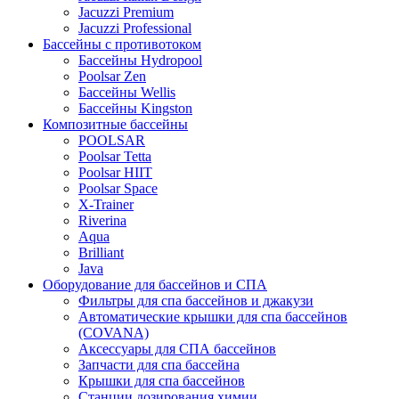
Jacuzzi Premium
Jacuzzi Professional
Бассейны с противотоком
Бассейны Hydropool
Poolsar Zen
Бассейны Wellis
Бассейны Kingston
Композитные бассейны
POOLSAR
Poolsar Tetta
Poolsar HIIT
Poolsar Space
X-Trainer
Riverina
Aqua
Brilliant
Java
Оборудование для бассейнов и СПА
Фильтры для спа бассейнов и джакузи
Автоматические крышки для спа бассейнов
(COVANA)
Аксессуары для СПА бассейнов
Запчасти для спа бассейна
Крышки для спа бассейнов
Станции дозирования химии