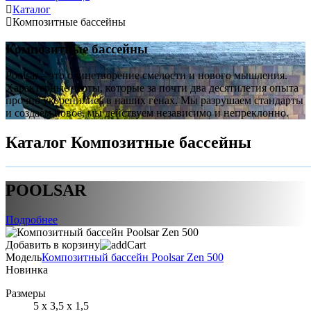
Каталог
Композитные бассейны
Композитные бассейны
Poolsar – это олицетворение смелости и нового мышления.
Характерные черты, которые за почти два десятилетия опыта
прочно укоренились в наших генах. Мы разрушаем стандарты
и создаем новое, мы действуем независимо и непреклонно.
Каталог Композитные бассейны
POOLSAR
Подробнее
Добавить в корзину
Модель
Композитный бассейн Poolsar Zen 500
Новинка
Размеры
5 х 3,5 х 1,5