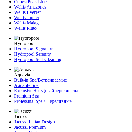
Серия Peak Line
Wellis Amazonas
Wellis Everest
Wellis Jupiter
Wellis Malaga
Wellis Pluto
Hydropool
Hydropool Signature
Hydropool Serenity
Hydropool Self-Сleaning
Aquavia
Built-in Spa/Встраиваемые
Aqualife Spa
Exclusive Spa/Дизайнерские спа
Premium Spa
Professinal Spa / Переливные
Jacuzzi
Jacuzzi Italian Design
Jacuzzi Premium