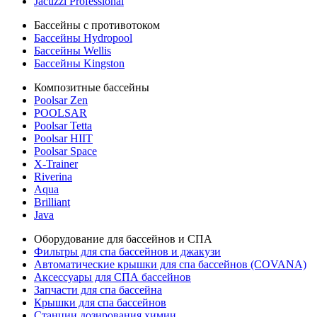
Jacuzzi Professional
Бассейны с противотоком
Бассейны Hydropool
Бассейны Wellis
Бассейны Kingston
Композитные бассейны
Poolsar Zen
POOLSAR
Poolsar Tetta
Poolsar HIIT
Poolsar Space
X-Trainer
Riverina
Aqua
Brilliant
Java
Оборудование для бассейнов и СПА
Фильтры для спа бассейнов и джакузи
Автоматические крышки для спа бассейнов (COVANA)
Аксессуары для СПА бассейнов
Запчасти для спа бассейна
Крышки для спа бассейнов
Станции дозирования химии