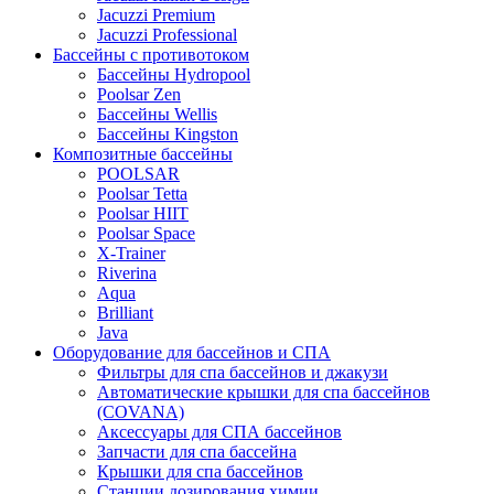
Jacuzzi Premium
Jacuzzi Professional
Бассейны с противотоком
Бассейны Hydropool
Poolsar Zen
Бассейны Wellis
Бассейны Kingston
Композитные бассейны
POOLSAR
Poolsar Tetta
Poolsar HIIT
Poolsar Space
X-Trainer
Riverina
Aqua
Brilliant
Java
Оборудование для бассейнов и СПА
Фильтры для спа бассейнов и джакузи
Автоматические крышки для спа бассейнов
(COVANA)
Аксессуары для СПА бассейнов
Запчасти для спа бассейна
Крышки для спа бассейнов
Станции дозирования химии