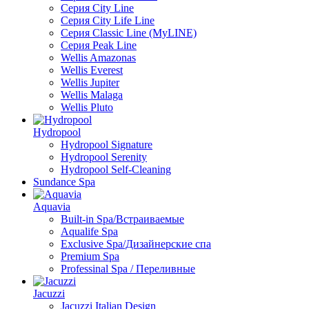
Серия City Line
Серия City Life Line
Серия Classic Line (MyLINE)
Серия Peak Line
Wellis Amazonas
Wellis Everest
Wellis Jupiter
Wellis Malaga
Wellis Pluto
Hydropool
Hydropool Signature
Hydropool Serenity
Hydropool Self-Сleaning
Sundance Spa
Aquavia
Built-in Spa/Встраиваемые
Aqualife Spa
Exclusive Spa/Дизайнерские спа
Premium Spa
Professinal Spa / Переливные
Jacuzzi
Jacuzzi Italian Design