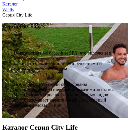
Каталог
Wellis
Серия City Life
Серия City Life
Гидромассажные бассейны SPA, что включены в
эту линейку,
отличаются инновационными решениями и
стильным внешним видом.
Все модели этой серии оборудованы
эргономическими сидячими и лежачими местами.
На сидениях встроены форсунки разных видов,
что обеспечивает качественный эффективный
массаж с головы до ног.
Каталог Серия City Life