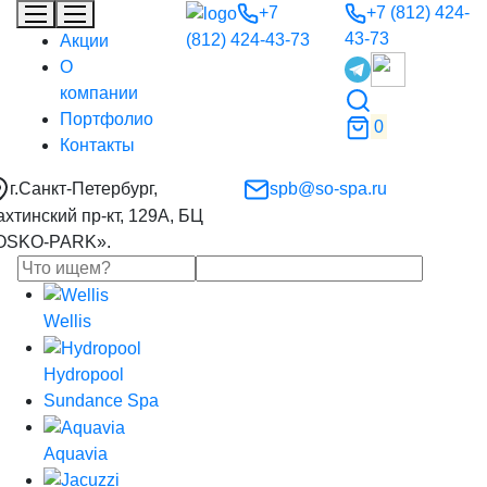
+7
+7 (812) 424-
43-73
(812) 424-43-73
Акции
О
компании
Портфолио
0
Контакты
г.Санкт-Петербург,
spb@so-spa.ru
ахтинский пр-кт, 129А, БЦ
OSKO-PARK».
Wellis
Hydropool
Sundance Spa
Aquavia