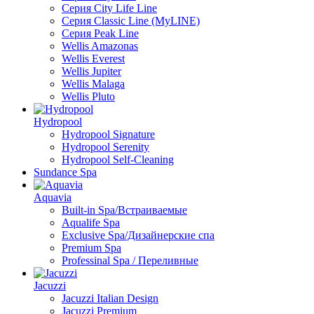
Серия City Life Line
Серия Classic Line (MyLINE)
Серия Peak Line
Wellis Amazonas
Wellis Everest
Wellis Jupiter
Wellis Malaga
Wellis Pluto
Hydropool
Hydropool Signature
Hydropool Serenity
Hydropool Self-Сleaning
Sundance Spa
Aquavia
Built-in Spa/Встраиваемые
Aqualife Spa
Exclusive Spa/Дизайнерские спа
Premium Spa
Professinal Spa / Переливные
Jacuzzi
Jacuzzi Italian Design
Jacuzzi Premium