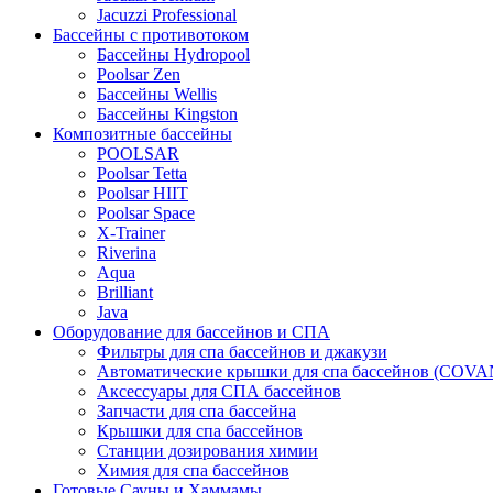
Jacuzzi Professional
Бассейны с противотоком
Бассейны Hydropool
Poolsar Zen
Бассейны Wellis
Бассейны Kingston
Композитные бассейны
POOLSAR
Poolsar Tetta
Poolsar HIIT
Poolsar Space
X-Trainer
Riverina
Aqua
Brilliant
Java
Оборудование для бассейнов и СПА
Фильтры для спа бассейнов и джакузи
Автоматические крышки для спа бассейнов (COV
Аксессуары для СПА бассейнов
Запчасти для спа бассейна
Крышки для спа бассейнов
Станции дозирования химии
Химия для спа бассейнов
Готовые Сауны и Хаммамы