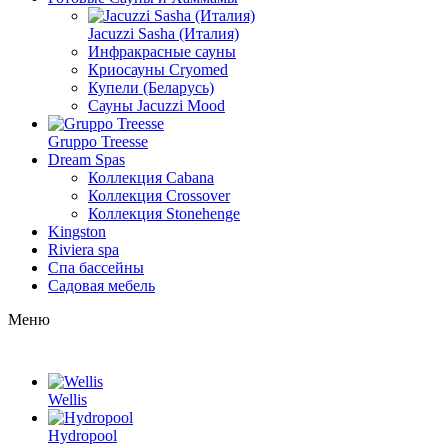
Jacuzzi Sasha (Италия)
Инфракрасные сауны
Криосауны Cryomed
Купели (Беларусь)
Сауны Jacuzzi Mood
Gruppo Treesse
Dream Spas
Коллекция Cabana
Коллекция Crossover
Коллекция Stonehenge
Kingston
Riviera spa
Спа бассейны
Садовая мебель
Меню
Wellis
Hydropool