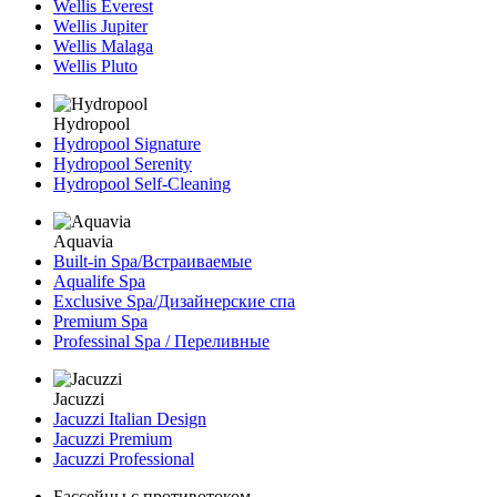
Wellis Everest
Wellis Jupiter
Wellis Malaga
Wellis Pluto
Hydropool
Hydropool Signature
Hydropool Serenity
Hydropool Self-Сleaning
Aquavia
Built-in Spa/Встраиваемые
Aqualife Spa
Exclusive Spa/Дизайнерские спа
Premium Spa
Professinal Spa / Переливные
Jacuzzi
Jacuzzi Italian Design
Jacuzzi Premium
Jacuzzi Professional
Бассейны с противотоком